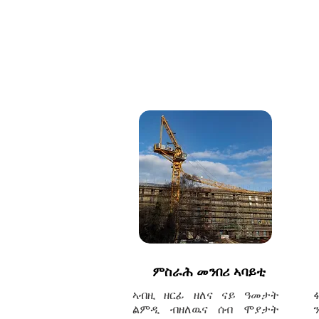
ምስራሕ መንበሪ ኣባይቲ
ኣብዚ ዘርፊ ዘለና ናይ ዓመታት
ልምዲ ብዘለዉና ሰብ ሞያታት