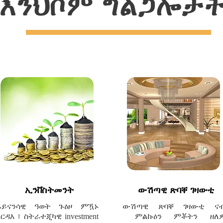
እንህቦም ግልጋሎታ
ኢንቨስትመንት
ውሽጣዊ ጽባቐ ገዛውቲ
ፋይናንሳዊ ዓወት ጉዕዞ ምዃኑ
ውሽጣዊ ጽባቐ ገዛውቲ ና
ንርዳእ ፣ ስትራተጂካዊ investment
ምልኩዕን ምቾትን ዘለ