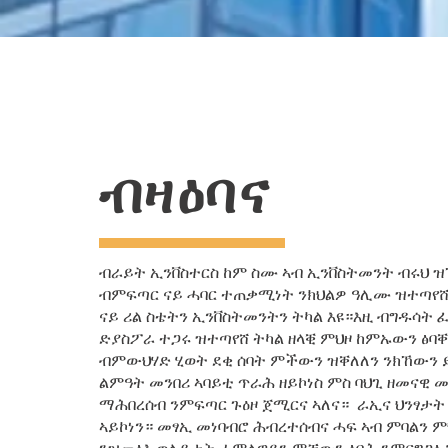
ብዛዕባና
ብራይት ኢንቨስተርስ ከም ስሙ ኣብ ኢንቨስትመንት ብሩህ ዝ
ብምፍጣር ናይ ሓባር ተጠቃሚነት ንክህልዎ ዓሊሙ ዝተጣየሸ 
ናይ ሪል ስቴትን ኢንቨስትመንትን ትካል እዩ።እዚ ብግዱሳት
ድያስፖራ ተጋሩ ዝተጣየሸ ትካል ዘላቒ ምህዞ ከምኡውን ፅባቐ 
ብምውህሃድ ሂወት ደቂ ሰባት ምችውን ዝቐለለን ንክኸውን 
ልምዓት መንበሪ ኣባይቲ ጥራሕ ዘይኮነስ ምስ ባህጊ ዘመናዊ 
ማሕበረሰብ ንምፍጣር ጉዕዞ ጀሚርና ኣለና። ራኢና ህንፃታት
ኣይኮነን። መፃኢ መነባብሮ ሕብረተሰብና ሓፍ ኣብ ምባልን ም