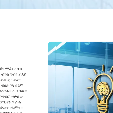
ኾነ ማሕበረሰብ
ብዓል ዓብዩ ራእይ
 ፈተውቲ ዓዶም
ብዘይ ገለ ፀገም
ይሰርሕ። ኣብ ዓውደ
መነባብሮ ዝቃደው
 ምህናፅ ጥራሕ
ህናፅን ንኣምን።