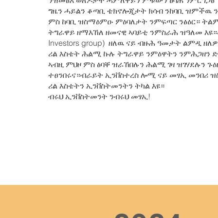
ንዝመፅእ ወለዶታት ሓምለዋይን ምቹውን ፅባሕ ንምርግጋፅ 
ግዜን ሓይልን ቆጣቢ ቴክኖሎጂታት ክሳብ ንከባቢ ዝምችዉ 
ምስ ከባቢ ዝስማዕምዑ ምዕባለታት ንምፍጣር ንፅዕር። ትል
ትግራዋይ ዘማእኸለ ዘመናዊ ኣባይቲ ንምስራሕ ዝዓለመ እዩ።ኣብ
Investors group) ዘለዉ ናይ ብዙሕ ዓመታት ልምዲ ዘለ
ሪል እስቴት ሕልሚ ኩሉ ትግራዋይ ንምዕዋትን ንምሕጋዘን 
ኣብዚ ምህዞ ምስ ፅባቐ ዝራኸበሉን ሕልሚ ገዛ ዝገሃደሉን ጉዕ
ተፀንበሩና።ብራይት ኢንቨስተረስ ሎሚ ናይ መፃኢ መንበሪ ዝ
ሪል እስቴትን ኢንቨስትመንትን ትካል እዩ።
ብሩህ ኢንቨስትመንት ንብሩህ መፃኢ!