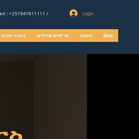
! : +
251947611111 /
Login/Register
ህንፀት ኣባይቲ
ውሽጣዊ ጽባቐ ገዛ
ብዛዕባና
More
ርስ