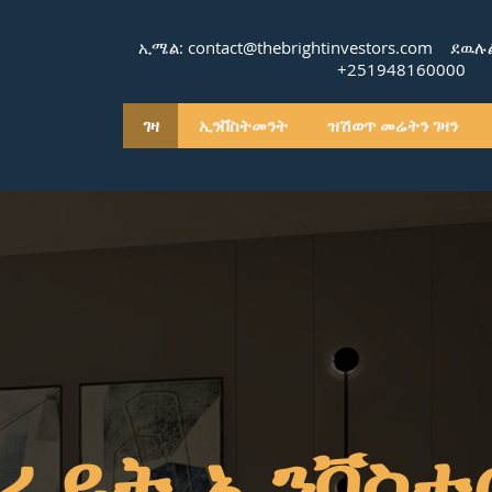
ኢሜል:
contact@thebrightinvestors.com
ደዉሉልና
+251948160000
ገዛ
ኢንቨስትመንት
ዝሽወጥ መሬትን ገዛን
ራይት ኢንቨስተ