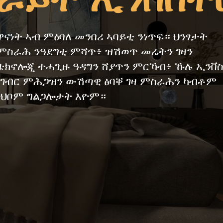
ዋናነት ኣብ ምዕባለ መንበሪ ኣባይቲ ንነጥፍ። ህንፃታት
ምስራሕ ንዓደግቲ ምሻጥ፥ ዝሽወጥ መሬትን ገዛን
ቴክኖሎጂ ተሓጊዙ ዓዳግን ሸያጥን ምርኻብ፥ ኹሉ ኢንቨ
ክገብር ምሕጋዝን ውሽጣዊ ፅባቐ ገዛ ምስራሕን ካብቶም
ንህቦም ግልጋሎታት እዮም።