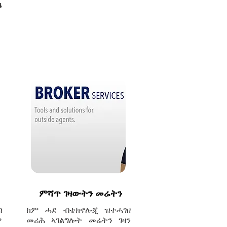
ት
ምሻጥ ገዛውትን መሬትን
ብ
ከም ሓደ ብቴክኖሎጂ ዝተሓገዘ
ዎ
መሪሕ ኣገልግሎት መሬትን ገዛን