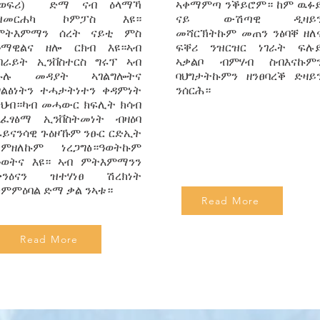
(ወፍሪ) ድማ ናብ ዕላማኻ
ኣቀማምጣ ንቕይሮም። ከም ዉፉ
ዝመርሐካ ኮምፓስ እዩ።
ናይ ውሽጣዊ ዲዛይ
ምትእምማን ሰረት ናይቲ ምስ
መሻርኽትኩም መጠን ንፅባቐ ዘለ
ዓማዊልና ዘሎ ርክብ እዩ።ኣብ
ፍቐሪ ንዝርዝር ነገራት ፍሉ
ብራይት ኢንቨስተርስ ግሩፕ ኣብ
ኣቃልቦ ብምሃብ ስብእናኩም
ኩሉ መዳያት ኣገልግሎትና
ባህግታትኩምን ዘንፀባረቕ ድዛይ
ግልፅነትን ተሓታትነተን ቀዳምነት
ንሰርሕ።
ንህብ።ካብ መሓውር ክፍሊት ክሳብ
ኣፈፃፅማ ኢንቨስትመነት ብዛዕባ
ፋይናንሳዊ ጉዕዞኹም ንፁር ርድኢት
ከምዘለኩም ነረጋግፅ።ዓወትኩም
ዓወትና እዩ። ኣብ ምትእምማንን
ቅንዕናን ዝተሃነፀ ሽረክነት
ንምምዕባል ድማ ቃል ንኣቱ።
Read More
Read More