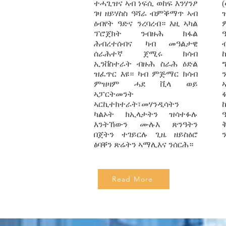
ተሓጊዝና ኣብ ነፍሲ ወከፍ እንሃንፆ
ገዛ ዘይሃስስ ዓሻራ ብምቕማጥ ኣብ
ዕብየት ዓድና ንረባረብ። እዚ ኣካል
ፕሮጀክት ንብዙሕ ክፋል
ሕብረተሰብና ካብ መዓልታዊ
ሰራሕተኛ ጀሚሩ ክሳብ
ኢንቨስተራት ብዙሕ ስራሕ ዕድል
ዝፈጥር እዩ። ካብ ምጅማር ክሳብ
ምዝዛም ሓደ ቪላ ወይ
ኣፓርትመንት
ኣርኪተክተራት፣መሃንዲሳትን
ካልኦት ክኢላታትን ዝሳተፉሉ
እንትኸውን ሙሉእ ጽንዓትን
በጀትን ተገይርሉ ጊዜ ዘይስዕሮ
ፅባቐን ጽሬትን ኣማሊእና ንሰርሕ።
Read More