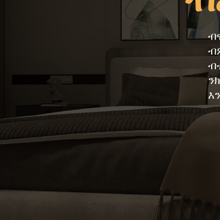
ብ
ብ
ብ
ን
እ