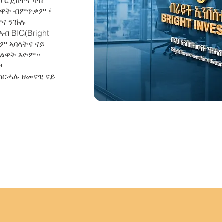
ፕሮጀክትና ካብ
ንዋት ብምጥቃም ፤
ምና ንኹሉ
 BIG(Bright
ዎም ኣባላትና ናይ
ድልዋት እዮም።
ዞ
ስርሓሉ ዘመናዊ ናይ