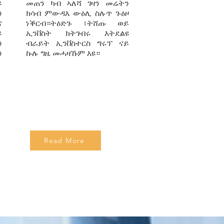
ይ
መጠን ካብ ኣለሻ ገዛን መሬትን
ን
ክሳብ ምውዳእ ውዕሊ ስሉጥ ጉዕዞ
ና
ነቕርብ።ትዕድጉ ፣ትሸጡ ወይ
ይ
ኢንቨስት ክትገብሩ እትደልዩ
ን
ብራይት ኢንቨስተርስ ግሩፕ ናይ
ን
ኩሉ ግዜ መሓዛኹም እዩ።
Read More